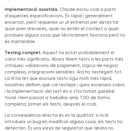
Implementació assistida.
Claude escriu codi a partir
d'aquestes especificacions. És ràpid i generalment
encertat, però requereix un ull entrenat per detectar
quan pren dreceres, quan no entén el context o quan
produeix alguna cosa que tècnicament funciona però no
és mantenible.
Testing complet.
Aquest ha estat probablement el
canvi més significatiu. Abans fèiem tests a les parts més
crítiques: validacions de pagament, lògica de negoci
complexa, integracions sensibles. Ara ho testegem tot.
La IA ha fet que escriure tests sigui molt més ràpid,
nosaltres definim què cal testejar i quins escenaris cobrir,
i la implementació del test en si s'ha tornat gairebé
trivial. Hem passat a treballar amb TDD de forma
completa: primer els tests, després el codi.
La conseqüència directa és en la qualitat: si la IA
introdueix un bug en modificar alguna cosa, els tests ho
detecten. És una xarxa de seguretat que abans no