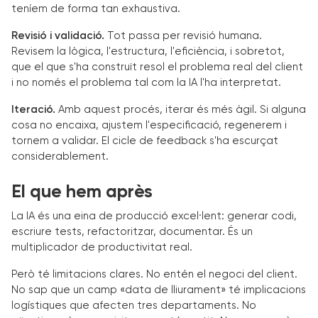
teníem de forma tan exhaustiva.
Revisió i validació.
Tot passa per revisió humana.
Revisem la lògica, l'estructura, l'eficiència, i sobretot,
que el que s'ha construït resol el problema real del client
i no només el problema tal com la IA l'ha interpretat.
Iteració.
Amb aquest procés, iterar és més àgil. Si alguna
cosa no encaixa, ajustem l'especificació, regenerem i
tornem a validar. El cicle de feedback s'ha escurçat
considerablement.
El que hem après
La IA és una eina de producció excel·lent: generar codi,
escriure tests, refactoritzar, documentar. És un
multiplicador de productivitat real.
Però té limitacions clares. No entén el negoci del client.
No sap que un camp «data de lliurament» té implicacions
logístiques que afecten tres departaments. No