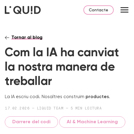
Contacte
Tornar al blog
Com la IA ha canviat
la nostra manera de
treballar
La IA escriu codi. Nosaltres construïm
productes
.
17.02.2026 — LIQUID TEAM — 5 MIN LECTURA
Darrere del codi
AI & Machine Learning