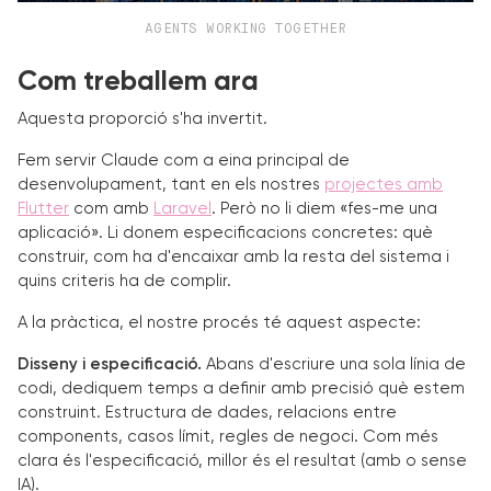
AGENTS WORKING TOGETHER
Com treballem ara
Aquesta proporció s'ha invertit.
Fem servir Claude com a eina principal de
desenvolupament, tant en els nostres
projectes amb
Flutter
com amb
Laravel
. Però no li diem «fes-me una
aplicació». Li donem especificacions concretes: què
construir, com ha d'encaixar amb la resta del sistema i
quins criteris ha de complir.
A la pràctica, el nostre procés té aquest aspecte:
Disseny i especificació.
Abans d'escriure una sola línia de
codi, dediquem temps a definir amb precisió què estem
construint. Estructura de dades, relacions entre
components, casos límit, regles de negoci. Com més
clara és l'especificació, millor és el resultat (amb o sense
IA).