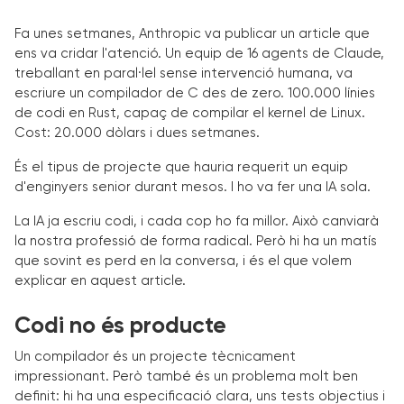
Fa unes setmanes, Anthropic va publicar un article que
ens va cridar l'atenció. Un equip de 16 agents de Claude,
treballant en paral·lel sense intervenció humana, va
escriure un compilador de C des de zero. 100.000 línies
de codi en Rust, capaç de compilar el kernel de Linux.
Cost: 20.000 dòlars i dues setmanes.
És el tipus de projecte que hauria requerit un equip
d'enginyers senior durant mesos. I ho va fer una IA sola.
La IA ja escriu codi, i cada cop ho fa millor. Això canviarà
la nostra professió de forma radical. Però hi ha un matís
que sovint es perd en la conversa, i és el que volem
explicar en aquest article.
Codi no és producte
Un compilador és un projecte tècnicament
impressionant. Però també és un problema molt ben
definit: hi ha una especificació clara, uns tests objectius i