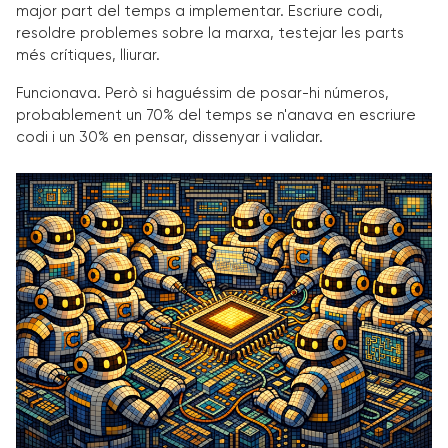
major part del temps a implementar. Escriure codi,
resoldre problemes sobre la marxa, testejar les parts
més crítiques, lliurar.
Funcionava. Però si haguéssim de posar-hi números,
probablement un 70% del temps se n'anava en escriure
codi i un 30% en pensar, dissenyar i validar.