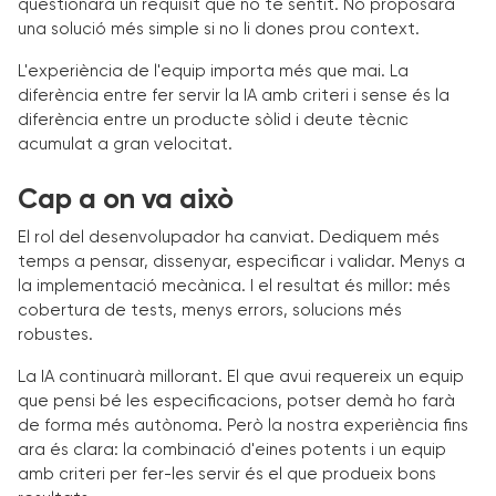
qüestionarà un requisit que no té sentit. No proposarà
una solució més simple si no li dones prou context.
L'experiència de l'equip importa més que mai. La
diferència entre fer servir la IA amb criteri i sense és la
diferència entre un producte sòlid i deute tècnic
acumulat a gran velocitat.
Cap a on va això
El rol del desenvolupador ha canviat. Dediquem més
temps a pensar, dissenyar, especificar i validar. Menys a
la implementació mecànica. I el resultat és millor: més
cobertura de tests, menys errors, solucions més
robustes.
La IA continuarà millorant. El que avui requereix un equip
que pensi bé les especificacions, potser demà ho farà
de forma més autònoma. Però la nostra experiència fins
ara és clara: la combinació d'eines potents i un equip
amb criteri per fer-les servir és el que produeix bons