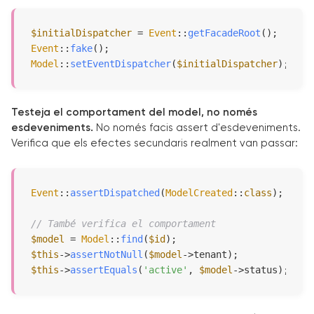
$initialDispatcher
 = 
Event
::
getFacadeRoot
Event
::
fake
Model
::
setEventDispatcher
(
$initialDispatcher
);
Testeja el comportament del model, no només
esdeveniments.
No només facis assert d'esdeveniments.
Verifica que els efectes secundaris realment van passar:
Event
::
assertDispatched
(
ModelCreated
::
class
);

// També verifica el comportament
$model
 = 
Model
::
find
(
$id
$this
->
assertNotNull
(
$model
$this
->
assertEquals
(
'active'
, 
$model
->status);