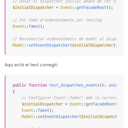
// Desar el dispatcher inicial abans de fer fake
$initialDispatcher
 = 
Event
::
getFacadeRoot
();

// Fer fake d'esdeveniments per testing
Event
::
fake
();

// Reconnectar esdeveniments de model al dispatche
Model
::
setEventDispatcher
(
$initialDispatcher
);
Aquí està el test corregit:
public
function
test_dispatches_events
(
): 
void
{

// Configurar Event::fake() amb la correcció d
$initialDispatcher
 = 
Event
::
getFacadeRoot
();

Event
::
fake
();

Model
::
setEventDispatcher
(
$initialDispatcher
);
