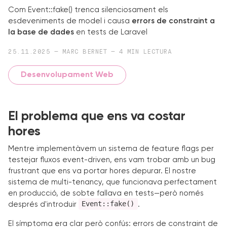
Com Event::fake() trenca silenciosament els
esdeveniments de model i causa
errors de constraint a
la base de dades
en tests de Laravel
25.11.2025 — MARC BERNET — 4 MIN LECTURA
Desenvolupament Web
El problema que ens va costar
hores
Mentre implementàvem un sistema de feature flags per
testejar fluxos event-driven, ens vam trobar amb un bug
frustrant que ens va portar hores depurar. El nostre
sistema de multi-tenancy, que funcionava perfectament
en producció, de sobte fallava en tests—però només
Event::fake()
després d'introduir
.
El símptoma era clar però confús: errors de constraint de