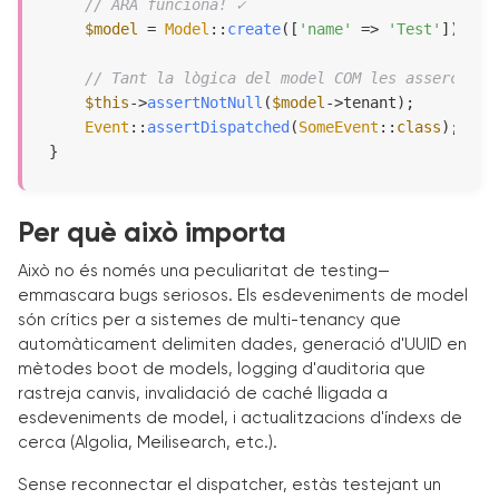
// ARA funciona! ✓
$model
 = 
Model
::
create
([
'name'
 => 
'Test'
]);

// Tant la lògica del model COM les assercions
$this
->
assertNotNull
(
$model
->tenant);

Event
::
assertDispatched
(
SomeEvent
::
class
);

}
Per què això importa
Això no és només una peculiaritat de testing—
emmascara bugs seriosos. Els esdeveniments de model
són crítics per a sistemes de multi-tenancy que
automàticament delimiten dades, generació d'UUID en
mètodes boot de models, logging d'auditoria que
rastreja canvis, invalidació de caché lligada a
esdeveniments de model, i actualitzacions d'índexs de
cerca (Algolia, Meilisearch, etc.).
Sense reconnectar el dispatcher, estàs testejant un