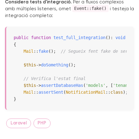
Considera tests d'integració.
Per a fluxos complexos
Event::fake()
amb múltiples listeners, omet
i testeja la
integració completa:
public
function
test_full_integration
(
): 
void
{

Mail
::
fake
();  
// Segueix fent fake de serveis
$this
->
doSomething
();

// Verifica l'estat final
$this
->
assertDatabaseHas
(
'models'
, [
'tenant'
 =
Mail
::
assertSent
(
NotificationMail
::
class
);

}
Laravel
PHP