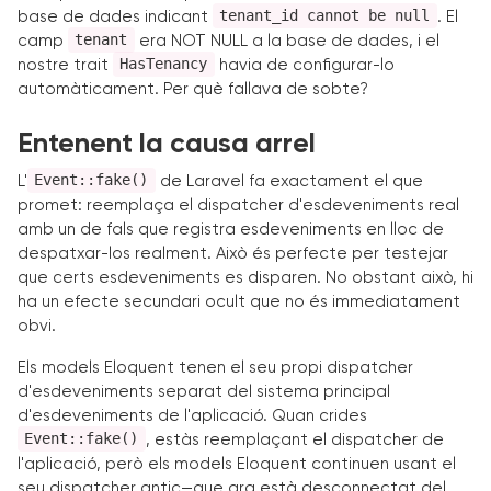
tenant_id cannot be null
base de dades indicant
. El
tenant
camp
era NOT NULL a la base de dades, i el
HasTenancy
nostre trait
havia de configurar-lo
automàticament. Per què fallava de sobte?
Entenent la causa arrel
Event::fake()
L'
de Laravel fa exactament el que
promet: reemplaça el dispatcher d'esdeveniments real
amb un de fals que registra esdeveniments en lloc de
despatxar-los realment. Això és perfecte per testejar
que certs esdeveniments es disparen. No obstant això, hi
ha un efecte secundari ocult que no és immediatament
obvi.
Els models Eloquent tenen el seu propi dispatcher
d'esdeveniments separat del sistema principal
d'esdeveniments de l'aplicació. Quan crides
Event::fake()
, estàs reemplaçant el dispatcher de
l'aplicació, però els models Eloquent continuen usant el
seu dispatcher antic—que ara està desconnectat del