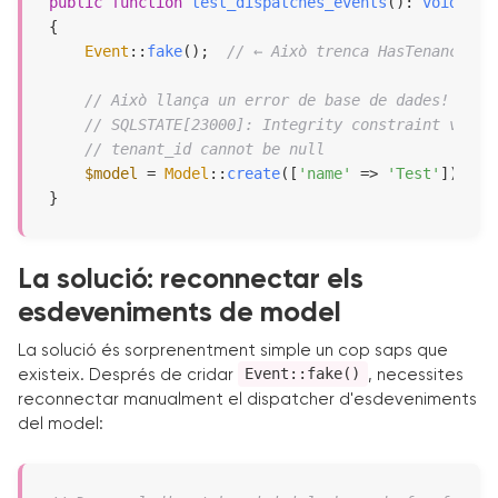
public
function
test_dispatches_events
(
): 
void
{

Event
::
fake
();  
// ← Això trenca HasTenancy!
// Això llança un error de base de dades! ✗
// SQLSTATE[23000]: Integrity constraint viola
// tenant_id cannot be null
$model
 = 
Model
::
create
([
'name'
 => 
'Test'
]);

}
La solució: reconnectar els
esdeveniments de model
La solució és sorprenentment simple un cop saps que
Event::fake()
existeix. Després de cridar
, necessites
reconnectar manualment el dispatcher d'esdeveniments
del model: