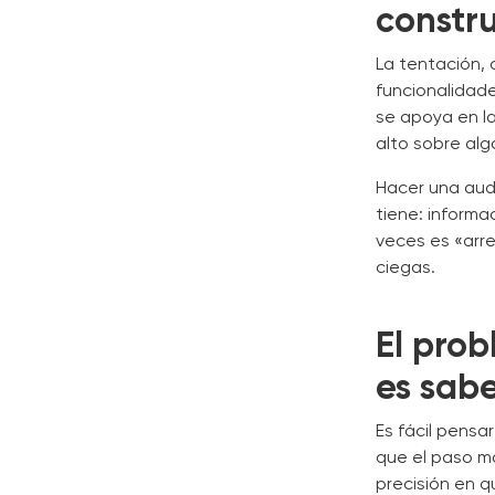
constr
La tentación,
funcionalidad
se apoya en la
alto sobre al
Hacer una aud
tiene: informa
veces es «arre
ciegas.
El prob
es sab
Es fácil pensa
que el paso má
precisión en q