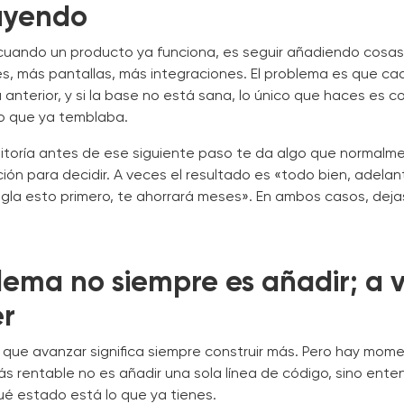
uyendo
 cuando un producto ya funciona, es seguir añadiendo cosa
es, más pantallas, más integraciones. El problema es que c
 anterior, y si la base no está sana, lo único que haces es c
go que ya temblaba.
itoría antes de ese siguiente paso te da algo que normalm
ción para decidir. A veces el resultado es «todo bien, adelan
gla esto primero, te ahorrará meses». En ambos casos, deja
lema no siempre es añadir; a 
er
r que avanzar significa siempre construir más. Pero hay mome
s rentable no es añadir una sola línea de código, sino ente
ué estado está lo que ya tienes.