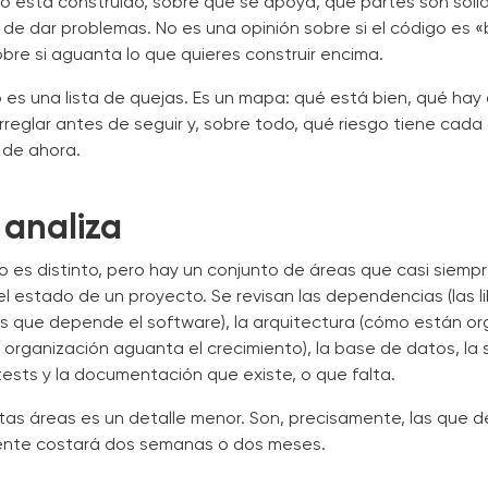
 está construido, sobre qué se apoya, qué partes son sólid
de dar problemas. No es una opinión sobre si el código es «
bre si aguanta lo que quieres construir encima.
o es una lista de quejas. Es un mapa: qué está bien, qué hay q
reglar antes de seguir y, sobre todo, qué riesgo tiene cada
 de ahora.
 analiza
es distinto, pero hay un conjunto de áreas que casi siempr
l estado de un proyecto. Se revisan las dependencias (las li
s que depende el software), la arquitectura (cómo están or
a organización aguanta el crecimiento), la base de datos, la 
ests y la documentación que existe, o que falta.
as áreas es un detalle menor. Son, precisamente, las que d
uiente costará dos semanas o dos meses.