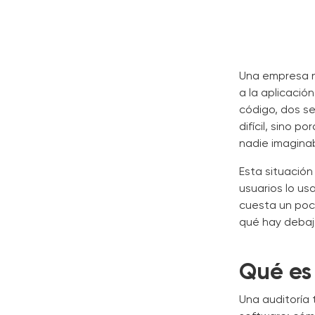
Una empresa n
a la aplicación
código, dos s
difícil, sino 
nadie imagina
Esta situación 
usuarios lo us
cuesta un poco
qué hay debaj
Qué es 
Una auditoría 