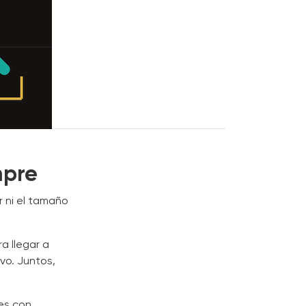
mpre
r ni el tamaño
a llegar a
vo. Juntos,
ces con