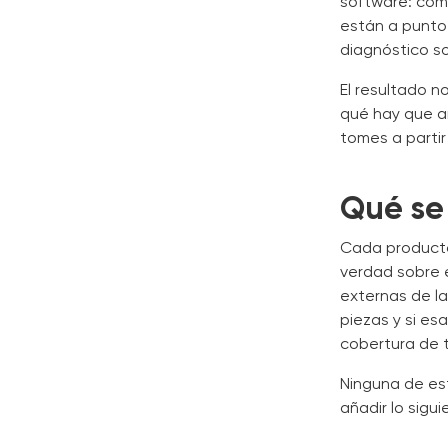
software: cómo
están a punto 
diagnóstico so
El resultado n
qué hay que ar
tomes a partir
Qué se
Cada producto 
verdad sobre e
externas de la
piezas y si es
cobertura de t
Ninguna de est
añadir lo sig