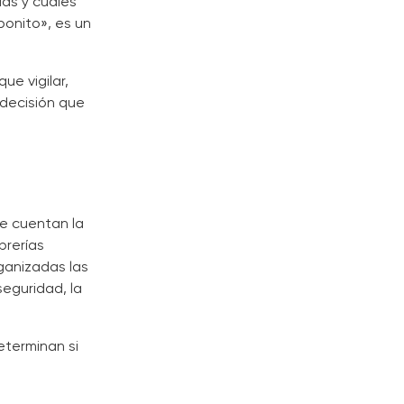
as y cuáles
bonito», es un
ue vigilar,
 decisión que
e cuentan la
brerías
ganizadas las
seguridad, la
eterminan si