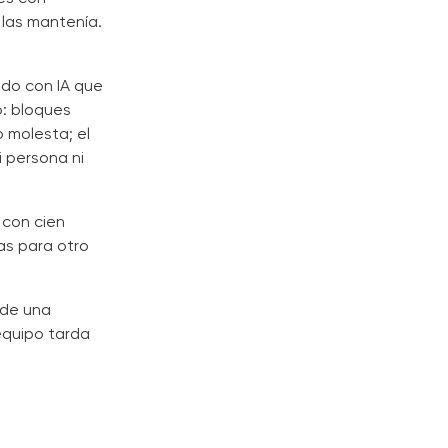
las mantenía.
do con IA que
o: bloques
o molesta; el
i persona ni
con cien
as para otro
 de una
equipo tarda