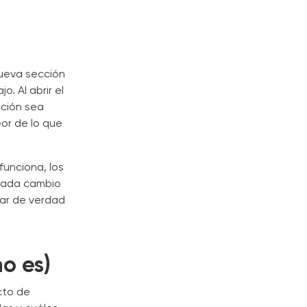
nueva sección
. Al abrir el
cción sea
eor de lo que
funciona, los
, cada cambio
rar de verdad
o es)
cto de