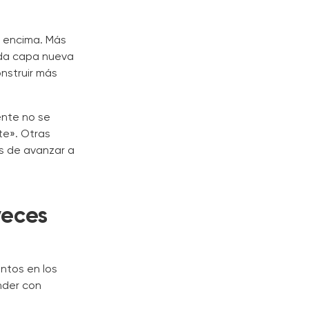
s encima. Más
ada capa nueva
onstruir más
ente no se
te». Otras
s de avanzar a
veces
ntos en los
nder con