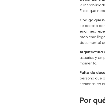
vulnerabilida
El día que nec
Código que n
se aceptó por
enormes, repet
problema llega
documento) qu
Arquitectura 
usuarios y emp
momento.
Falta de doc
persona que q
semanas en en
Por qué