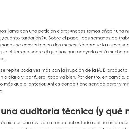
os llama con una petición clara: «necesitamos añadir una 
, ¿cuánto tardaríais?». Sobre el papel, dos semanas de trabajo
emanas se convierten en dos meses. No porque la nueva se
porque el terreno sobre el que hay que apoyarla está mucho p
ba.
se repite cada vez más con la irrupción de la IA. El producto 
an a diario y, por fuera, todo va bien. Por dentro, en cambio
 más que el anterior. Ahí es donde tiene sentido parar y mi
o.
una auditoría técnica (y qué n
técnica es una revisión a fondo del estado real de un produ