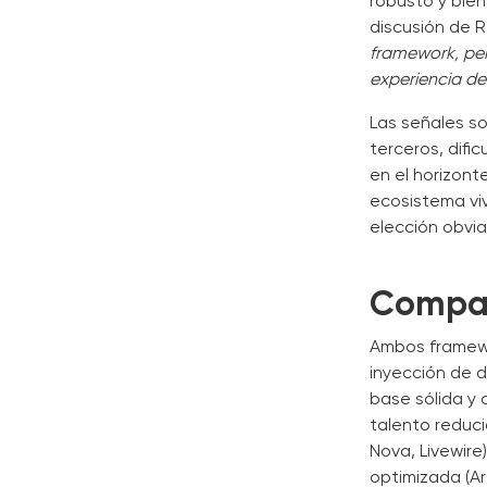
robusto y bien
discusión de 
framework, per
experiencia de 
Las señales s
terceros, dific
en el horizon
ecosistema viv
elección obvia
Compar
Ambos framewor
inyección de d
base sólida y
talento reduci
Nova, Livewire
optimizada (Ar