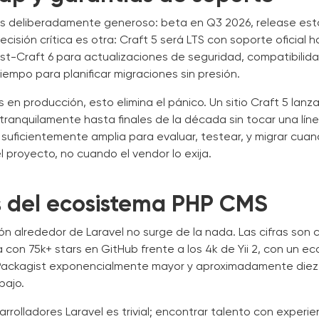
 es deliberadamente generoso: beta en Q3 2026, release es
ecisión crítica es otra: Craft 5 será LTS con soporte oficial h
t-Craft 6 para actualizaciones de seguridad, compatibilida
iempo para planificar migraciones sin presión.
 en producción, esto elimina el pánico. Un sitio Craft 5 lan
ranquilamente hasta finales de la década sin tocar una lín
suficientemente amplia para evaluar, testear, y migrar cua
l proyecto, no cuando el vendor lo exija.
is del ecosistema PHP CMS
ón alrededor de Laravel no surge de la nada. Las cifras son
 con 75k+ stars en GitHub frente a los 4k de Yii 2, con un e
ackagist exponencialmente mayor y aproximadamente diez
bajo.
rrolladores Laravel es trivial; encontrar talento con experien