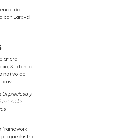
iencia de
do con Laravel
s
e ahora:
icio, Statamic
o nativo del
aravel.
 UI preciosa y
 fue en la
cos
o framework
 porque ilustra