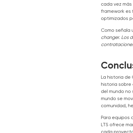
cada vez más d
framework es f
optimizados pa
Como señala u
changer. Los d
contrataciones
Conclu
La historia de
historia sobr
del mundo no s
mundo se movió
comunidad, he
Para equipos c
LTS ofrece mar
cada proyecto 