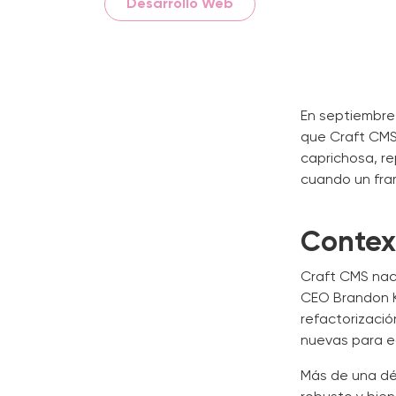
Desarrollo Web
En septiembre 
que Craft CMS 
caprichosa, r
cuando un fram
Context
Craft CMS nació
CEO Brandon Ke
refactorizació
nuevas para e
Más de una dé