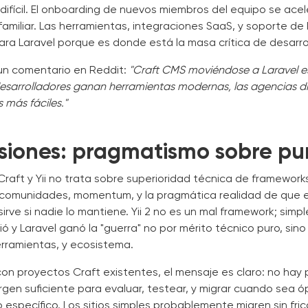
ifícil. El onboarding de nuevos miembros del equipo se ace
amiliar. Las herramientas, integraciones SaaS, y soporte de
ra Laravel porque es donde está la masa crítica de desarro
n comentario en Reddit:
"Craft CMS moviéndose a Laravel 
esarrolladores ganan herramientas modernas, las agencias di
 más fáciles."
siones: pragmatismo sobre pu
 Craft y Yii no trata sobre superioridad técnica de framework
e comunidades, momentum, y la pragmática realidad de que e
irve si nadie lo mantiene. Yii 2 no es un mal framework; simp
 y Laravel ganó la "guerra" no por mérito técnico puro, sino 
rramientas, y ecosistema.
on proyectos Craft existentes, el mensaje es claro: no hay p
gen suficiente para evaluar, testear, y migrar cuando sea 
específico. Los sitios simples probablemente migren sin fric