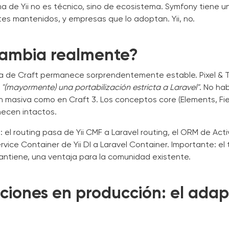
a de Yii no es técnico, sino de ecosistema. Symfony tiene 
es mantenidos, y empresas que lo adoptan. Yii, no.
ambia realmente?
ra de Craft permanece sorprendentemente estable. Pixel & T
s
"(mayormente) una portabilización estricta a Laravel"
. No ha
n masiva como en Craft 3. Los conceptos core (Elements, Fie
necen intactos.
 el routing pasa de Yii CMF a Laravel routing, el ORM de Act
ervice Container de Yii DI a Laravel Container. Importante: el
antiene, una ventaja para la comunidad existente.
aciones en producción: el ada