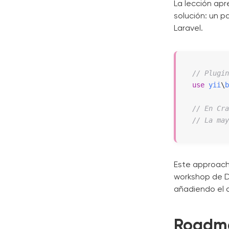
La lección apr
solución: un 
Laravel.
// Plugin
use
yii
\
b
// En Cra
// La may
Este approach 
workshop de Do
añadiendo el 
Roadma