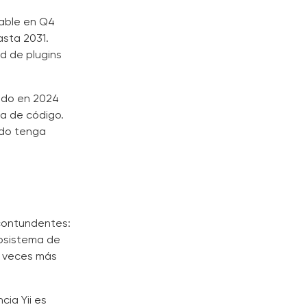
table en Q4
asta 2031.
d de plugins
zado en 2024
ea de código.
ndo tenga
 contundentes:
cosistema de
 veces más
cia Yii es