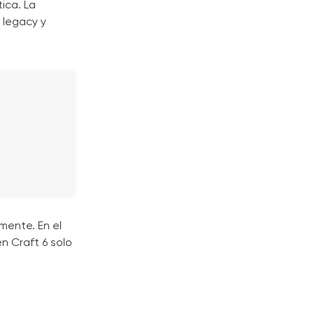
ica. La
 legacy y
mente. En el
n Craft 6 solo