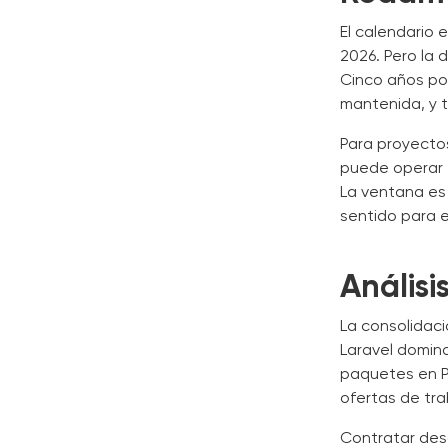
El calendario
2026. Pero la d
Cinco años pos
mantenida, y t
Para proyectos
puede operar t
La ventana es 
sentido para e
Anális
La consolidaci
Laravel domina
paquetes en P
ofertas de tra
Contratar desa