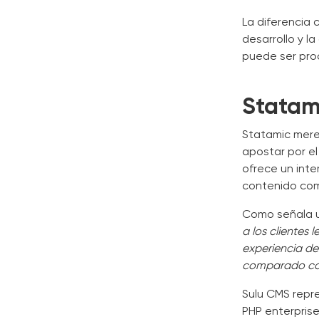
La diferencia 
desarrollo y l
puede ser prod
Statami
Statamic merec
apostar por el
ofrece un inte
contenido comp
Como señala u
a los clientes 
experiencia de
comparado con 
Sulu CMS repr
PHP enterprise