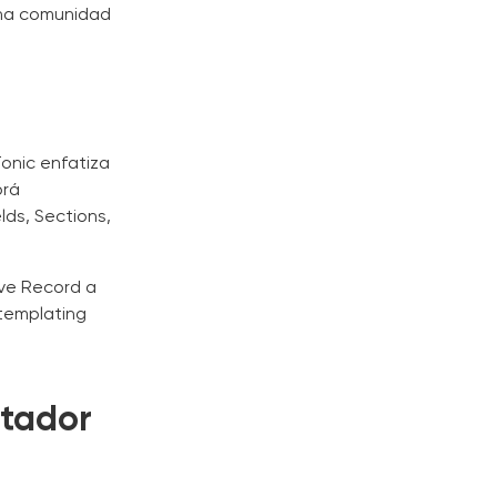
una comunidad
onic enfatiza
brá
lds, Sections,
ive Record a
 templating
ptador