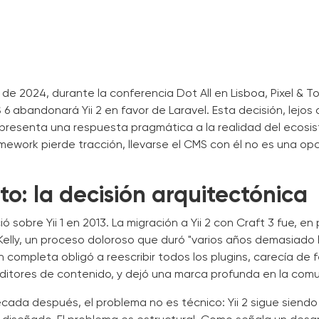
de 2024, durante la conferencia Dot All en Lisboa, Pixel & T
6 abandonará Yii 2 en favor de Laravel. Esta decisión, lejos 
epresenta una respuesta pragmática a la realidad del ecosi
ework pierde tracción, llevarse el CMS con él no es una opci
o: la decisión arquitectónica
 sobre Yii 1 en 2013. La migración a Yii 2 con Craft 3 fue, en
lly, un proceso doloroso que duró "varios años demasiado l
n completa obligó a reescribir todos los plugins, carecía de 
ditores de contenido, y dejó una marca profunda en la com
cada después, el problema no es técnico: Yii 2 sigue siend