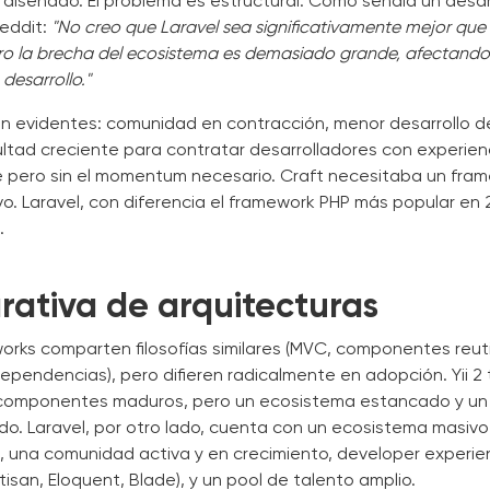
 diseñado. El problema es estructural. Como señala un desarr
Reddit:
"No creo que Laravel sea significativamente mejor que
o la brecha del ecosistema es demasiado grande, afectando
desarrollo."
on evidentes: comunidad en contracción, menor desarrollo 
ultad creciente para contratar desarrolladores con experiencia
te pero sin el momentum necesario. Craft necesitaba un fra
o. Laravel, con diferencia el framework PHP más popular en 2
.
ativa de arquitecturas
ks comparten filosofías similares (MVC, componentes reutil
ependencias), pero difieren radicalmente en adopción. Yii 2 
 componentes maduros, pero un ecosistema estancado y un
do. Laravel, por otro lado, cuenta con un ecosistema masivo 
), una comunidad activa y en crecimiento, developer experi
tisan, Eloquent, Blade), y un pool de talento amplio.