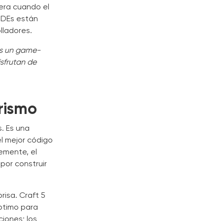
lera cuando el
 IDEs están
lladores.
es un game-
sfrutan de
rismo
s. Es una
l mejor código
lemente, el
por construir
risa. Craft 5
óptimo para
ciones; los