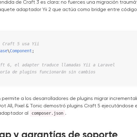
endida de Craft 3 es clara: no fuerces una migración traumát
paquete adaptador Yii 2 que actúa como bridge entre código
 Craft 5 usa Yii
ase
\
Component
;

ft 6, el adapter traduce llamadas Yii a Laravel
oría de plugins funcionarán sin cambios
permite a los desarrolladores de plugins migrar incremental
t All, Pixel & Tonic demostró plugins Craft 5 ejecutándose e
composer.json
adaptador al
.
p y garantías de soporte