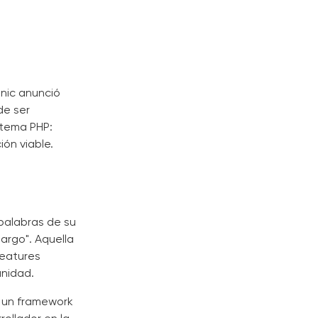
onic anunció
de ser
stema PHP:
ón viable.
 palabras de su
argo". Aquella
features
unidad.
o un framework