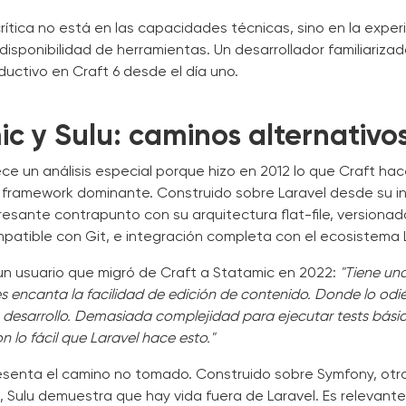
crítica no está en las capacidades técnicas, sino en la exper
a disponibilidad de herramientas. Un desarrollador familiariza
uctivo en Craft 6 desde el día uno.
c y Sulu: caminos alternativo
e un análisis especial porque hizo en 2012 lo que Craft hac
 framework dominante. Construido sobre Laravel desde su in
resante contrapunto con su arquitectura flat-file, versionad
atible con Git, e integración completa con el ecosistema L
n usuario que migró de Craft a Statamic en 2022:
"Tiene una
les encanta la facilidad de edición de contenido. Donde lo odié
 desarrollo. Demasiada complejidad para ejecutar tests bási
lo fácil que Laravel hace esto."
esenta el camino no tomado. Construido sobre Symfony, otr
, Sulu demuestra que hay vida fuera de Laravel. Es relevante