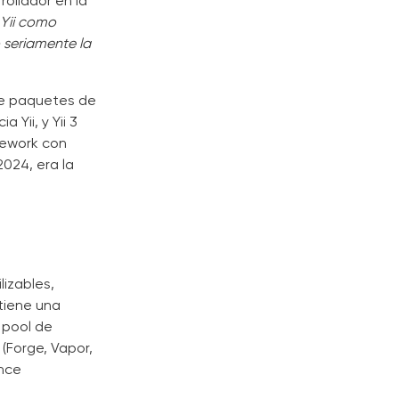
ollador en la
 Yii como
 seriamente la
de paquetes de
 Yii, y Yii 3
mework con
024, era la
izables,
tiene una
 pool de
(Forge, Vapor,
ence