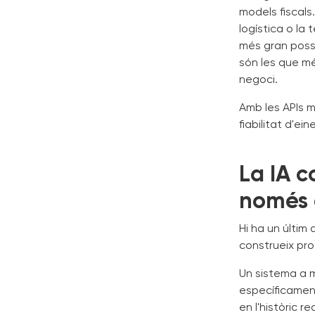
models fiscals
logística o la 
més gran possi
són les que mé
negoci.
Amb les APIs 
fiabilitat d'ei
La IA c
només 
Hi ha un últim
construeix pro
Un sistema a mi
específicamen
en l'històric 