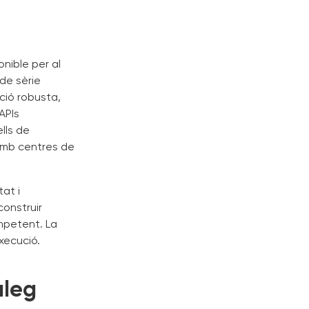
nible per al
de sèrie
ció robusta,
APIs
lls de
amb centres de
at i
construir
mpetent. La
xecució.
àleg