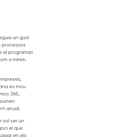
eguia un guió
ls processos
e el programari
com a mínim,
 empreses,
jana es mou
mics 365,
e sumen
ent anual.
 sol ser un
goci el que
aixar en els