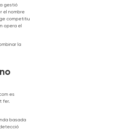
va gestió
er el nombre
tge competitiu
m opera el
ombinar la
 no
 com es
 fer.
manda basada
 detecció