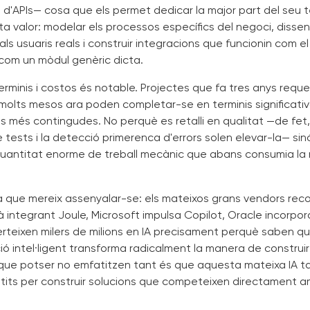
d'APIs— cosa que els permet dedicar la major part del seu 
a valor: modelar els processos específics del negoci, disseny
ls usuaris reals i construir integracions que funcionin com el 
com un mòdul genèric dicta.
erminis i costos és notable. Projectes que fa tres anys reque
 molts mesos ara poden completar-se en terminis significat
ns més contingudes. No perquè es retalli en qualitat —de fet
tests i la detecció primerenca d'errors solen elevar-la— si
quantitat enorme de treball mecànic que abans consumia la 
ia que mereix assenyalar-se: els mateixos grans vendors re
à integrant Joule, Microsoft impulsa Copilot, Oracle incorpo
verteixen milers de milions en IA precisament perquè saben q
ió intel·ligent transforma radicalment la manera de construir
l que potser no emfatitzen tant és que aquesta mateixa IA
tits per construir solucions que competeixen directament a