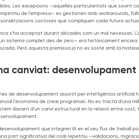
bles. Les excepcions —aquelles particularitats que sovint co
mpetitiu de l'empresa— es gestionen amb workarounds, fulls
ersonalitzacions costoses que compliquen cada futura actual
ica s'ha acceptat durant dècades com un mal necessari. L'a
un sistema complet des de zero— era històricament encara
riscada. Però aquesta premissa ja no es sosté amb la mateix
ha canviat: desenvolupament a
ines de desenvolupament assistit per intel·ligència artificial 
cial l'economia de crear programari. No es tracta d'una mil
stem davant d'un canvi estructural en la relació entre cost, 
desenvolupament.
desenvolupament que integren IA en el seu flux de treball p
na part significativa del codi repetitiu —validacions, migraci