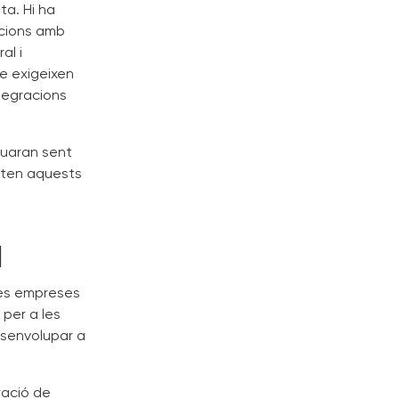
a. Hi ha
acions amb
al i
e exigeixen
tegracions
nuaran sent
nten aquests
l
tes empreses
per a les
esenvolupar a
ració de