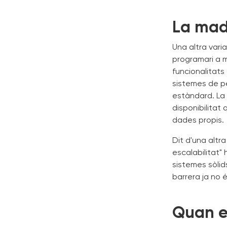
La mad
Una altra vari
programari a 
funcionalitats
sistemes de pe
estàndard. La i
disponibilita
dades propis.
Dit d'una altr
escalabilitat"
sistemes sòlid
barrera ja no 
Quan e