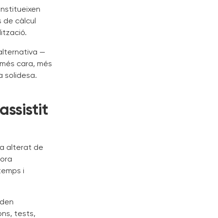
nstitueixen
 de càlcul
ització.
lternativa —
 més cara, més
a solidesa.
ssistit
ha alterat de
lora
temps i
oden
ons, tests,