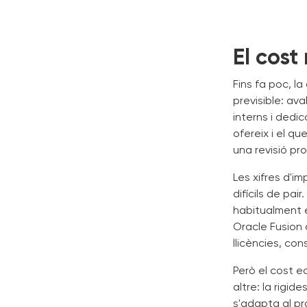
El cost
Fins fa poc, l
previsible: av
interns i dedi
ofereix i el q
una revisió pr
Les xifres d'i
difícils de pa
habitualment e
Oracle Fusion
llicències, co
Però el cost e
altre: la rigi
s'adapta al pr