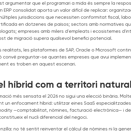
t argumentar que el programari a mida és sempre la respost
n ERP consolidat aporta un valor difícil de replicar: organitz
ltiples jurisdiccions que necessiten conformitat fiscal, labor
tificada en dotzenes de països; sectors amb normatives qu
logats; empreses amb milers d'empleats i ecosistemes d'in
ost de migració supera qualsevol benefici potencial.
 realitats, les plataformes de SAP, Oracle o Microsoft conti
erò convé preguntar-se quantes empreses que avui impleme
ment es troben en aquest escenari.
l híbrid com a territori natura
imació més sensata el 2026 no sigui una elecció binària. Mol
 un enfocament híbrid: utilitzar eines SaaS especialitzades 
odity —comptabilitat, nòmines, facturació electrònica— i d
onstitueix el nucli diferencial del negoci.
nzilla: no té sentit reinventar el càlcul de nòmines ni la gene