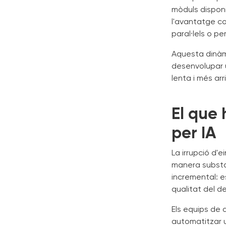
mòduls disponi
l'avantatge co
paral·lels o p
Aquesta dinàm
desenvolupar 
lenta i més ar
El que 
per IA
La irrupció d'e
manera substan
incremental: e
qualitat del 
Els equips de 
automatitzar u