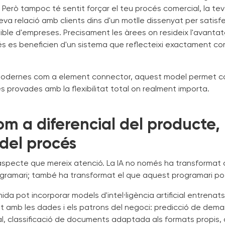
. Però tampoc té sentit forçar el teu procés comercial, la te
teva relació amb clients dins d'un motlle dissenyat per satisf
ble d'empreses. Precisament les àrees on resideix l'avanta
s es beneficien d'un sistema que reflecteixi exactament co
modernes com a element connector, aquest model permet c
nes provades amb la flexibilitat total on realment importa.
om a diferencial del producte,
del procés
 aspecte que mereix atenció. La IA no només ha transformat
gramari; també ha transformat el que aquest programari pot
da pot incorporar models d'intel·ligència artificial entrenats
t amb les dades i els patrons del negoci: predicció de de
real, classificació de documents adaptada als formats propis,