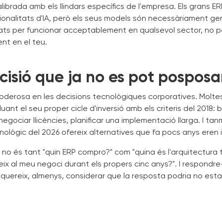
librada amb els llindars específics de l'empresa. Els grans 
ionalitats d'IA, però els seus models són necessàriament gen
ats per funcionar acceptablement en qualsevol sector, no p
nt en el teu.
isió que ja no es pot posposa
poderosa en les decisions tecnològiques corporatives. Molt
ant el seu proper cicle d'inversió amb els criteris del 2018: b
gociar llicències, planificar una implementació llarga. I tanm
lògic del 2026 ofereix alternatives que fa pocs anys eren i
 no és tant "quin ERP compro?" com "quina és l'arquitectura
veix al meu negoci durant els propers cinc anys?". I respondr
uereix, almenys, considerar que la resposta podria no esta