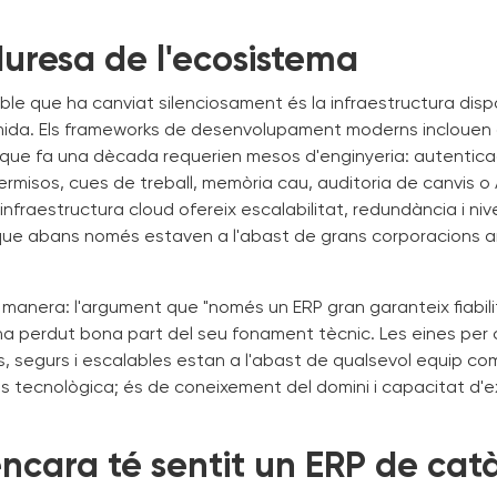
uresa de l'ecosistema
able que ha canviat silenciosament és la infraestructura dispo
mida. Els frameworks de desenvolupament moderns inclouen 
 que fa una dècada requerien mesos d'enginyeria: autentica
rmisos, cues de treball, memòria cau, auditoria de canvis o 
nfraestructura cloud ofereix escalabilitat, redundància i nive
t que abans només estaven a l'abast de grans corporacions 
a manera: l'argument que "només un ERP gran garanteix fiabilit
 ha perdut bona part del seu fonament tècnic. Les eines per 
s, segurs i escalables estan a l'abast de qualsevol equip co
és tecnològica; és de coneixement del domini i capacitat d'e
ncara té sentit un ERP de cat