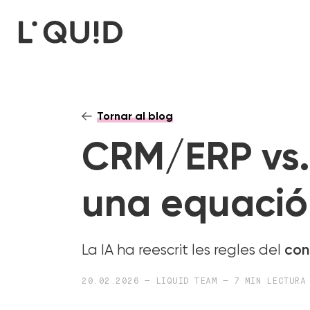
Tornar al blog
CRM/ERP vs. 
una equació 
La IA ha reescrit les regles del
con
20.02.2026 — LIQUID TEAM — 7 MIN LECTURA