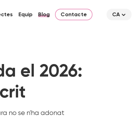
ectes
Equip
Blog
Contacte
CA
a el 2026:
crit
ara no se n'ha adonat