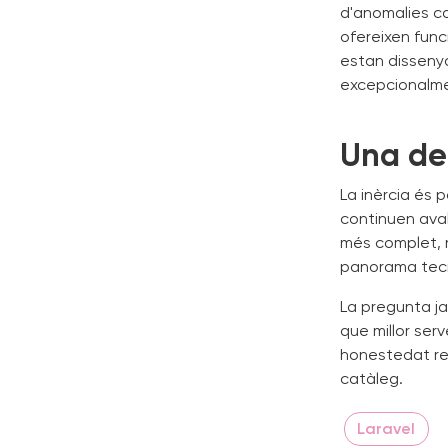
d'anomalies ca
ofereixen func
estan disseny
excepcionalme
Una dec
La inèrcia és 
continuen avalu
més complet, ne
panorama tecno
La pregunta ja
que millor ser
honestedat req
catàleg.
Laravel