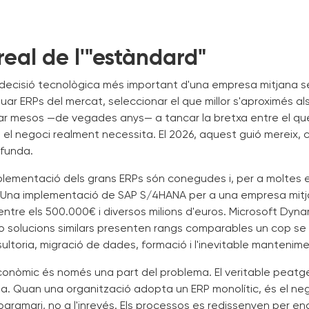
 real de l'"estàndard"
a decisió tecnològica més important d'una empresa mitjana s
aluar ERPs del mercat, seleccionar el que millor s'aproximés a
car mesos —de vegades anys— a tancar la bretxa entre el qu
ue el negoci realment necessita. El 2026, aquest guió mereix, 
ofunda.
mplementació dels grans ERPs són conegudes i, per a moltes
ir. Una implementació de SAP S/4HANA per a una empresa mit
ntre els 500.000€ i diversos milions d'euros. Microsoft Dyna
 o solucions similars presenten rangs comparables un cop s
nsultoria, migració de dades, formació i l'inevitable mantenim
conòmic és només una part del problema. El veritable peatge
desa. Quan una organització adopta un ERP monolític, és el ne
ogramari, no a l'inrevés. Els processos es redissenyen per enc