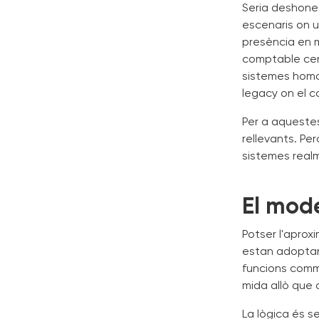
Seria deshones
escenaris on u
presència en mú
comptable cer
sistemes homo
legacy on el c
Per a aquestes
rellevants. P
sistemes real
El mode
Potser l'aprox
estan adoptant
funcions comm
mida allò que c
La lògica és se