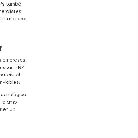
ERPs també
eralistes:
er funcionar
r
es empreses
uscar l'ERP
ateix, el
nviables.
 tecnològica
e-la amb
r en un