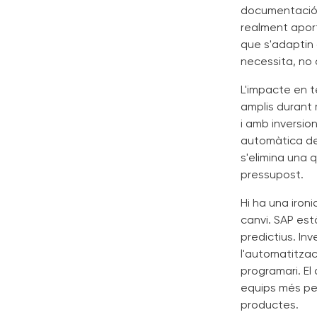
documentació 
realment aport
que s'adaptin a
necessita, no 
L'impacte en t
amplis durant
i amb inversio
automàtica de 
s'elimina una 
pressupost.
Hi ha una iron
canvi. SAP est
predictius. In
l'automatitzac
programari. E
equips més pe
productes.