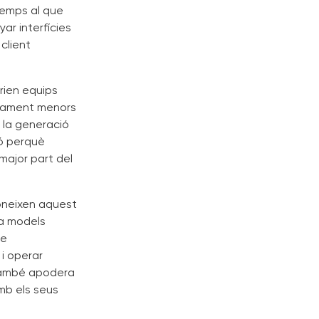
temps al que
ar interfícies
client
rien equips
ivament menors
, la generació
nó perquè
major part del
coneixen aquest
ra models
ue
 i operar
 també apodera
mb els seus