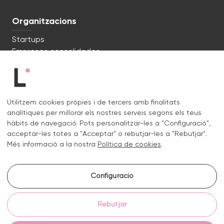
Organitzacions
Startups
Empreses consolidades
Estem preparats. Parlem?
Utilitzem cookies pròpies i de tercers amb finalitats
c/ Lluís Muntadas 8, 08035 Barcelona
analítiques per millorar els nostres serveis segons els teus
+34 722 670 621
hàbits de navegació. Pots personalitzar-les a "Configuració",
hello@liquid.cat
acceptar-les totes a "Acceptar" o rebutjar-les a "Rebutjar".
Més informació a la nostra
Política de cookies
.
Contacte
Configuració
Instagram.
Linkedin.
Rebutjar
Avís legal
Política de privacitat i cookies
Política de cookies
Configurar galetes