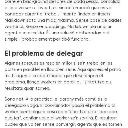
corre en background després de cada sessió, consolida
el que va ser rellevant, elimina informació que es va
contradir durant el treball, i manté l'índex en fitxers
Markdown sota una mida màxima. Sense base de dades
vectorial. Sense embeddings. Markdown pla amb un
agent que el cuida. És una solució deliberadament
simple, i probablement per això funciona.
El problema de delegar
Algunes tasques es resolen millor si se'n treballen les
parts en paral·lel en lloc d'en sèrie. Aquí apareix el patró
multi-agent: un coordinador que descompon el
problema, llança workers en paral·lel, i sintetitza els
resultats quan tornen.
Sona net. A la pràctica, el parany més comú és la
delegació vaga. El coordinador passa el problema al
worker dient alguna cosa com "analitza això i decideix
què fer", confiant que el worker se'n sortirà. El resultat:
bucles que volten sense convergir, agents que es tornen