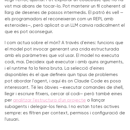
vist mai abans de tocar-lo. Pot mantenir un fil coherent al
llarg de desenes de passos intermedis. El patró és vell —
els programadors el reconeixeran com un REPL amb
esteroides—, però aplicat a un LLM canvia radicalment el
que es pot aconseguir.
I com actua sobre el món? A través d'eines: funcions que
el model pot invocar generant una crida estructurada
amb els paràmetres que vol usar. El model no executa
codi, mai. Decideix què executar i amb quins arguments,
i el runtime fa la feina bruta. La selecció d'eines
disponibles és el que defineix quin tipus de problemes
pot abordar l'agent, i aquí és on Claude Code es posa
interessant. Té les òbvies —executar comandes de shell,
llegir i escriure fitxers, cercar al codi— però també eines
per
analitzar l'estructura d'un projecte
o llançar
subagents i delegar-los feina. I no estan totes actives
sempre: es filtren per context, permisos i configuració de
l'usuari.