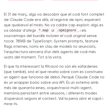
El 31 de març, algú va descobrir que el codi font complet
de Claude Code era allà, al registre de npm, esperant
que qualsevol el mirés. No va caldre cap exploit: algú es
*.map
.npmignore
va oblidar d'afegir
al
, i els
sourcemaps del bundle incloïen el codi original sense
tocar. 785KB de TypeScript. System prompts, feature
flags internes, noms en clau de models no anunciats,
l'arquitectura sencera d'un dels agents de codi més
usats del moment. Tot a la vista.
El que fa interessant la filtració no són els xafarderies
(que també), sinó el que revela sobre com es construeix
un agent que funciona de debò. Perquè Claude Code no
és un wrapper bonic sobre una API. És un sistema amb
més de quaranta eines, orquestració multi-agent,
memòria persistent entre sessions, i diferents modes
d'operació segons el context. Val la pena obrir el capó i
mirar-hi.