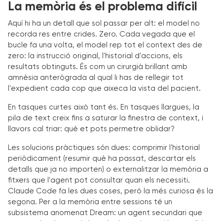
La memòria és el problema difícil
Aquí hi ha un detall que sol passar per alt: el model no
recorda res entre crides. Zero. Cada vegada que el
bucle fa una volta, el model rep tot el context des de
zero: la instrucció original, l'historial d'accions, els
resultats obtinguts. És com un cirurgià brillant amb
amnèsia anterògrada al qual li has de rellegir tot
l'expedient cada cop que aixeca la vista del pacient.
En tasques curtes això tant és. En tasques llargues, la
pila de text creix fins a saturar la finestra de context, i
llavors cal triar: què et pots permetre oblidar?
Les solucions pràctiques són dues: comprimir l'historial
periòdicament (resumir què ha passat, descartar els
detalls que ja no importen) o externalitzar la memòria a
fitxers que l'agent pot consultar quan els necessiti.
Claude Code fa les dues coses, però la més curiosa és la
segona. Per a la memòria entre sessions té un
subsistema anomenat Dream: un agent secundari que