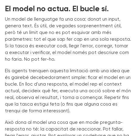
El model no actua. El bucle sí.
Un model de llenguatge fa una cosa: donat un input,
genera text. És útil, de vegades sorprenentment útil,
però té un límit que no es pot esquivar amb més
paràmetres: tot el que sap fer cap en una sola resposta.
Si la tasca és executar codi, llegir l'error, corregir, tornar
a executar i verificar, el model només pot descriure com
ho faria. No pot fer-ho.
Els agents trenquen aquesta limitació amb una idea que
és gairebé decebedorament simple: ficar el model en un
bucle. En lloc d'una resposta, el model rep el context
actual, decideix què fer, executa una acció sobre el món
real, observa el resultat, i torna a començar. Repetir fins
que la tasca estigui feta (o fins que alguna cosa es
trenqui de forma interessant).
Això dona al model una cosa que en mode pregunta-
resposta no té: la capacitat de reaccionar. Pot fallar,
llegir l'error, ajustar. Pot explorar un codebase que no ha