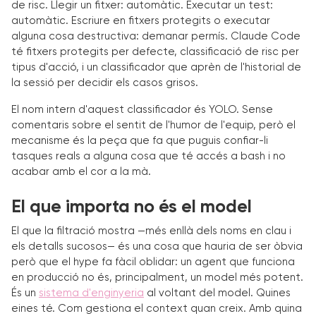
de risc. Llegir un fitxer: automàtic. Executar un test:
automàtic. Escriure en fitxers protegits o executar
alguna cosa destructiva: demanar permís. Claude Code
té fitxers protegits per defecte, classificació de risc per
tipus d'acció, i un classificador que aprèn de l'historial de
la sessió per decidir els casos grisos.
El nom intern d'aquest classificador és YOLO. Sense
comentaris sobre el sentit de l'humor de l'equip, però el
mecanisme és la peça que fa que puguis confiar-li
tasques reals a alguna cosa que té accés a bash i no
acabar amb el cor a la mà.
El que importa no és el model
El que la filtració mostra —més enllà dels noms en clau i
els detalls sucosos— és una cosa que hauria de ser òbvia
però que el hype fa fàcil oblidar: un agent que funciona
en producció no és, principalment, un model més potent.
És un
sistema d'enginyeria
al voltant del model. Quines
eines té. Com gestiona el context quan creix. Amb quina