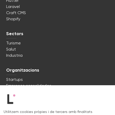
Flutter
Laravel
Craft CMS
Shopify
Sectors
Turisme
Salut
Industria
Organitzacions
Startups
Empreses consolidades
Estem preparats. Parlem?
Utilitzem cookies pròpies i de tercers amb finalitats
c/ Lluís Muntadas 8, 08035 Barcelona