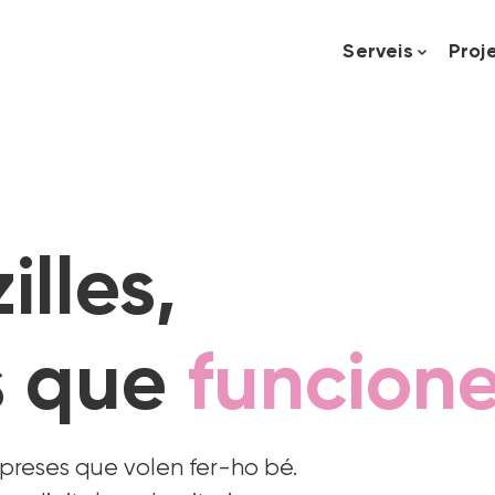
Serveis
Proj
illes,
s que
funcion
mpreses que volen fer-ho bé.