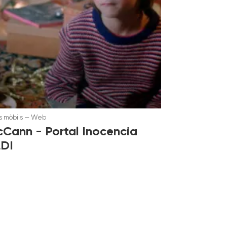
 mòbils
—
Web
Cann - Portal Inocencia
DI