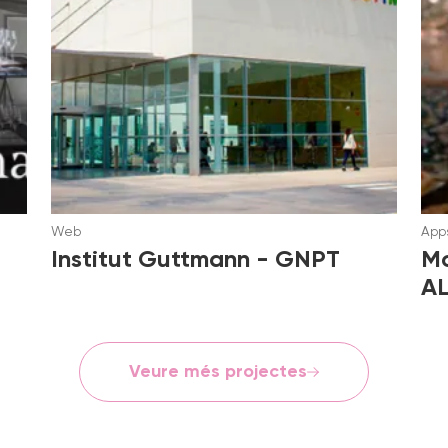
Web
Apps
Institut Guttmann - GNPT
Mc
AL
Veure més projectes