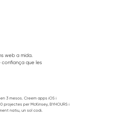
ns web a mida.
e confiança que les
 en 3 mesos. Creem apps iOS i
40 projectes per McKinsey, BYHOURS i
ent natiu, un sol codi.