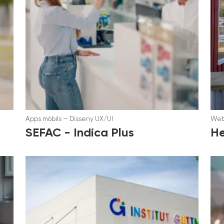
Apps mòbils
—
Disseny UX/UI
We
SEFAC - Indica Plus
H