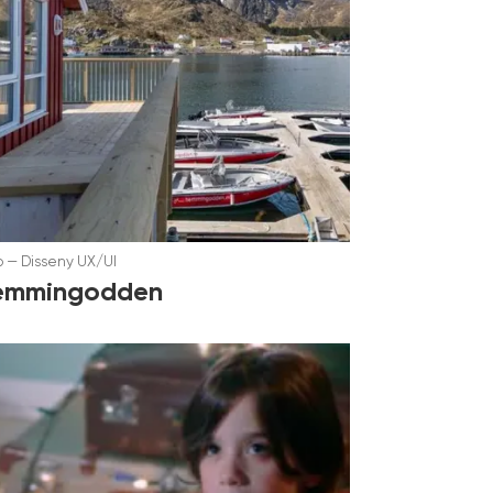
b
—
Disseny UX/UI
emmingodden