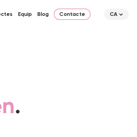
ectes
Equip
Blog
Contacte
CA
en
.