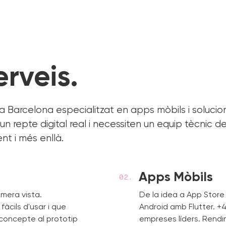
erveis.
Barcelona especialitzat en apps mòbils i solucio
repte digital real i necessiten un equip tècnic d
t i més enllà.
Apps Mòbils
imera vista.
De la idea a App Store
àcils d'usar i que
Android amb Flutter. +
 concepte al prototip
empreses líders. Rendim