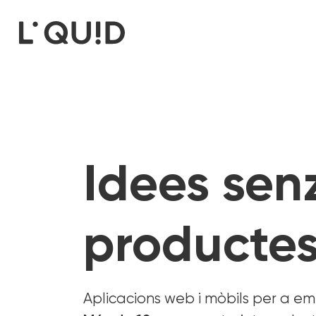
Idees senz
producte
Aplicacions web i mòbils per a e