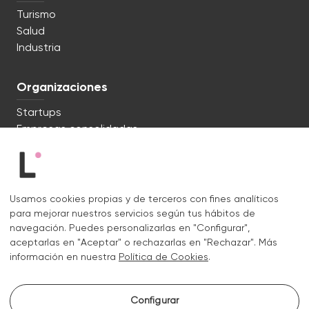
Turismo
Salud
Industria
Organizaciones
Startups
Empresas consolidadas
Estamos listos. ¿Hablamos?
Usamos cookies propias y de terceros con fines analíticos
c/ Lluís Muntadas 8, 08035 Barcelona
para mejorar nuestros servicios según tus hábitos de
+34 722 670 621
navegación. Puedes personalizarlas en "Configurar",
hello@liquid.cat
aceptarlas en "Aceptar" o rechazarlas en "Rechazar". Más
información en nuestra
Política de Cookies
.
Contacto
Configurar
Instagram.
Linkedin.