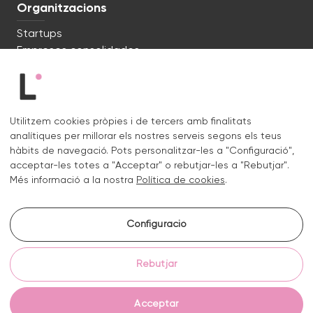
Organitzacions
Startups
Empreses consolidades
Estem preparats. Parlem?
Utilitzem cookies pròpies i de tercers amb finalitats
c/ Lluís Muntadas 8, 08035 Barcelona
analítiques per millorar els nostres serveis segons els teus
+34 722 670 621
hàbits de navegació. Pots personalitzar-les a "Configuració",
hello@liquid.cat
acceptar-les totes a "Acceptar" o rebutjar-les a "Rebutjar".
Més informació a la nostra
Política de cookies
.
Contacte
Configuració
Instagram.
Linkedin.
Rebutjar
Avís legal
Política de privacitat i cookies
Política de cookies
Configurar galetes
Acceptar
© 2026 Liquid Studio S.L.