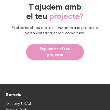
T'ajudem amb
el teu
projecte?
Explica'ns el teu repte i t'enviarem una proposta
personalitzada, sense compromís.
Explica'ns el teu
projecte
Serveis
Disseny UX/UI
Apps mòbils