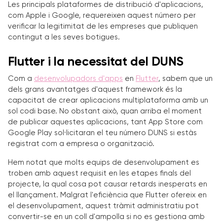
Les principals plataformes de distribució d'aplicacions,
com Apple i Google, requereixen aquest número per
verificar la legitimitat de les empreses que publiquen
contingut a les seves botigues.
Flutter i la necessitat del DUNS
Com a
desenvolupadors d'apps
en
Flutter
, sabem que un
dels grans avantatges d'aquest framework és la
capacitat de crear aplicacions multiplataforma amb un
sol codi base. No obstant això, quan arriba el moment
de publicar aquestes aplicacions, tant App Store com
Google Play sol·licitaran el teu número DUNS si estàs
registrat com a empresa o organització.
Hem notat que molts equips de desenvolupament es
troben amb aquest requisit en les etapes finals del
projecte, la qual cosa pot causar retards inesperats en
el llançament. Malgrat l'eficiència que Flutter ofereix en
el desenvolupament, aquest tràmit administratiu pot
convertir-se en un coll d'ampolla si no es gestiona amb