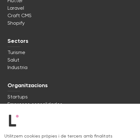
Flutter
Laravel
Craft CMS
Shopify
Sectors
Turisme
Salut
Industria
Organitzacions
Startups
Empreses consolidades
Estem preparats. Parlem?
Utilitzem cookies pròpies i de tercers amb finalitats
c/ Lluís Muntadas 8, 08035 Barcelona