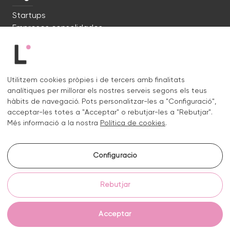
Startups
Empreses consolidades
Estem preparats. Parlem?
Utilitzem cookies pròpies i de tercers amb finalitats
c/ Lluís Muntadas 8, 08035 Barcelona
analítiques per millorar els nostres serveis segons els teus
+34 722 670 621
hàbits de navegació. Pots personalitzar-les a "Configuració",
hello@liquid.cat
acceptar-les totes a "Acceptar" o rebutjar-les a "Rebutjar".
Més informació a la nostra
Política de cookies
.
Contacte
Configuració
Instagram.
Linkedin.
Rebutjar
Avís legal
Política de privacitat i cookies
Política de cookies
Configurar galetes
Acceptar
© 2026 Liquid Studio S.L.