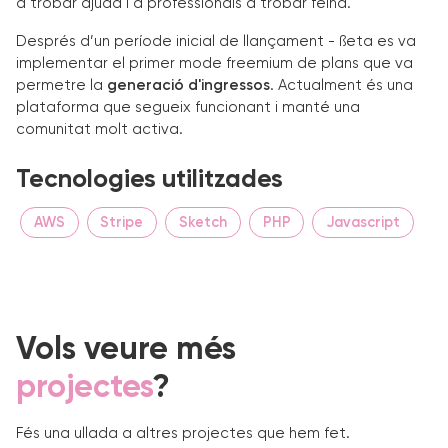
a trobar ajuda i a professionals a trobar feina.
Després d’un període inicial de llançament - ßeta es va
implementar el primer mode freemium de plans que va
permetre la
generació d'ingressos
. Actualment és una
plataforma que segueix funcionant i manté una
comunitat molt activa.
Tecnologies utilitzades
AWS
Stripe
Sketch
PHP
Javascript
Vols veure més
projectes
?
Fés una ullada a altres projectes que hem fet.