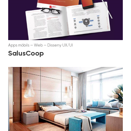
Apps mòbils
—
Web
—
Disseny UX/UI
SalusCoop