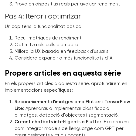
Prova en dispositius reals per avaluar rendiment
Pas 4: Iterar i optimitzar
Un cop tens la funcionalitat bàsica:
Recull mètriques de rendiment
Optimitza els colls d'ampolla
Millora la UX basada en feedback d'usuaris
Considera expandir a més funcionalitats d'IA
Propers articles en aquesta sèrie
En els propers articles d'aquesta sèrie, aprofundirem en
implementacions específiques:
Reconeixement d'imatges amb Flutter i TensorFlow
Lite
: Aprendràs a implementar classificació
d'imatges, detecció d'objectes i segmentació.
Creant chatbots intel·ligents a Flutter
: Explorarem
com integrar models de llenguatge com GPT per
crear assistents virtuals potents.