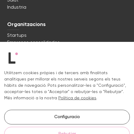
Salut
Industria
Organitzacions
Startups
Empreses consolidades
Estem preparats. Parlem?
Utilitzem cookies pròpies i de tercers amb finalitats
c/ Lluís Muntadas 8, 08035 Barcelona
analítiques per millorar els nostres serveis segons els teus
+34 722 670 621
hàbits de navegació. Pots personalitzar-les a "Configuració",
hello@liquid.cat
acceptar-les totes a "Acceptar" o rebutjar-les a "Rebutjar".
Més informació a la nostra
Política de cookies
.
Contacte
Configuració
Instagram.
Linkedin.