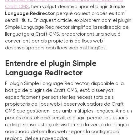
Craft CMS
, hem volgut desenvolupar el plugin
Simple
Language Redirector
perquè aquest procés es torni
senzill i fluït.. En aquest article, explorarem com el plugin
Simple Language Redirector simplifica la redirecció de
llenguatge a Craft CMS, proporcionant una solució
convenient per als propietaris de llocs web i
desenvolupadors amb llocs web multilingües.
Entendre el plugin Simple
Language Redirector
El plugin Simple Language Redirector, disponible a la
botiga de plugins de Craft CMS, està dissenyat
específicament per satisfer les necessitats dels
propietaris de llocs web i desenvolupadors de Craft
CMS que gestionen llocs amb múltiples llengües. Amb un
procés d'instal·lació senzill, el plugin permet als usuaris
redirigir sense esforç els visitants a la versió de llengua
adequada del seu lloc web segons la configuració
regional del seu navegador.