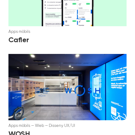
Apps mòbils
Cafler
Apps mòbils
—
Web
—
Disseny UX/UI
WOSH