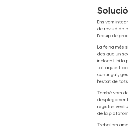
Solució
Ens vam integr
de revisió de 
l'equip de pro
La feina més s
des que un seg
incloent-hi la 
tot aquest ci
contingut, ges
l'estat de tots
També vam des
desplegament g
registre, veri
de la platafor
Treballem amb