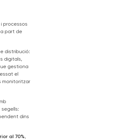
 i processos
 a part de
 distribució:
 digitals,
 que gestiona
essat el
s monitoritzar
amb
 segells:
ependent dins
ior al 70%
,