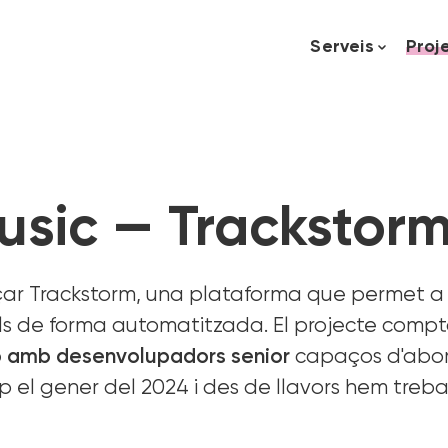
Serveis
Proj
usic — Trackstor
ar Trackstorm, una plataforma que permet a seg
ls de forma automatitzada. El projecte compt
ip amb desenvolupadors senior
capaços d'abord
p el gener del 2024 i des de llavors hem treb