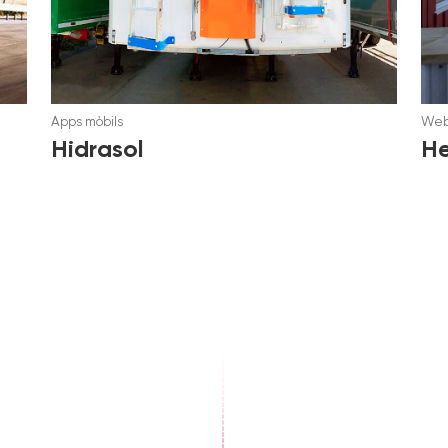
Apps mòbils
We
Hidrasol
H