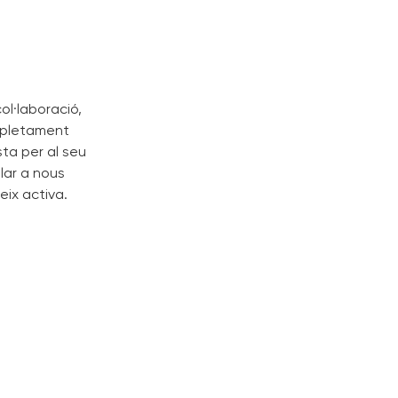
col·laboració,
ompletament
sta per al seu
lar a nous
eix activa.