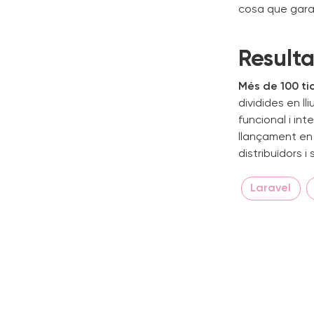
cosa que garan
Resulta
Més de 100 ti
dividides en l
funcional i in
llançament en
distribuïdors i
Laravel