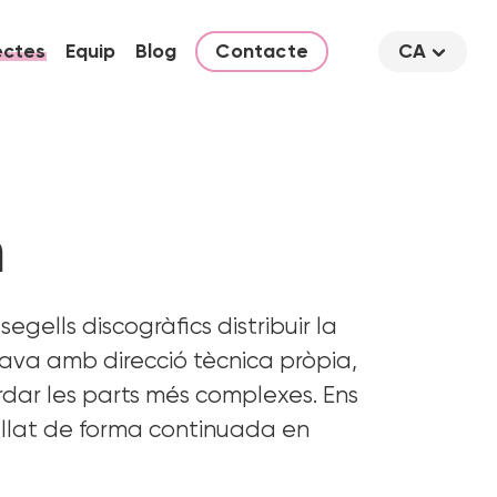
ectes
Equip
Blog
Contacte
CA
m
ells discogràfics distribuir la
ava amb direcció tècnica pròpia,
ar les parts més complexes. Ens
allat de forma continuada en