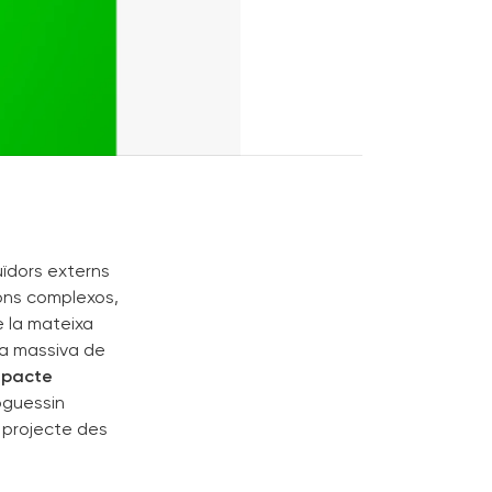
uïdors externs
rons complexos,
e la mateixa
da massiva de
impacte
oguessin
l projecte des