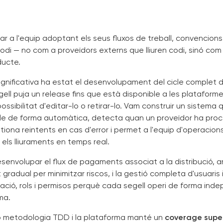
ar a l'equip adoptant els seus fluxos de treball, convencions
codi — no com a proveïdors externs que lliuren codi, sinó com
ducte.
ignificativa ha estat el desenvolupament del cicle complet de
ell puja un release fins que està disponible a les plataformes
possibilitat d'editar-lo o retirar-lo. Vam construir un sistema
cle de forma automàtica, detecta quan un proveïdor ha proc
tiona reintents en cas d'error i permet a l'equip d'operacion
 els lliuraments en temps real.
envolupar el flux de pagaments associat a la distribució, 
radual per minimitzar riscos, i la gestió completa d'usuaris i
ficació, rols i permisos perquè cada segell operi de forma ind
ma.
 metodologia TDD i la plataforma manté un
coverage super