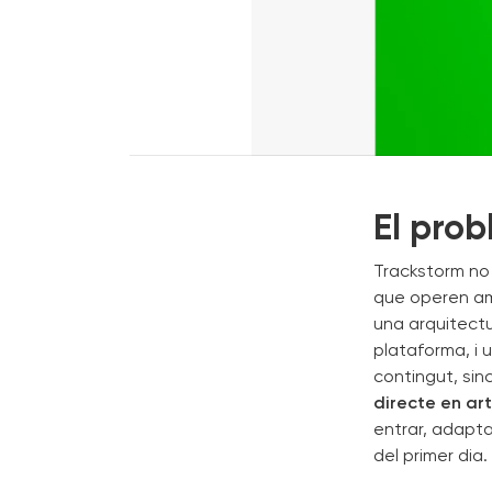
El pro
Trackstorm no 
que operen amb
una arquitectu
plataforma, i
contingut, sin
directe en art
entrar, adapta
del primer dia.