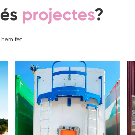
més
projectes
?
 hem fet.