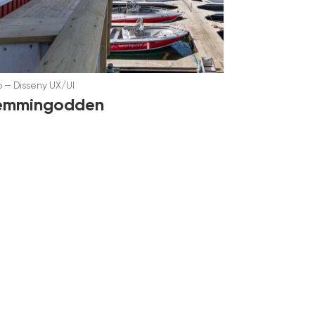
b
—
Disseny UX/UI
emmingodden