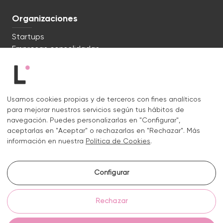
Organizaciones
Startups
Empresas consolidadas
Estamos listos. ¿Hablamos?
Usamos cookies propias y de terceros con fines analíticos
c/ Lluís Muntadas 8, 08035 Barcelona
para mejorar nuestros servicios según tus hábitos de
+34 722 670 621
navegación. Puedes personalizarlas en "Configurar",
hello@liquid.cat
aceptarlas en "Aceptar" o rechazarlas en "Rechazar". Más
información en nuestra
Política de Cookies
.
Contacto
Configurar
Instagram.
Linkedin.
Rechazar
Aviso legal
Política de privacidad y cookies
Política de cookies
Configurar cookies