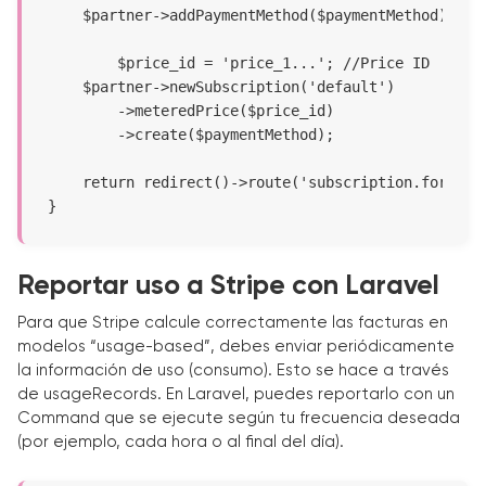
    $partner->addPaymentMethod($paymentMethod);

	$price_id = 'price_1...'; //Price ID

    $partner->newSubscription('default')

        ->meteredPrice($price_id)

        ->create($paymentMethod);

    return redirect()->route('subscription.form')->
}
Reportar uso a Stripe con Laravel
Para que Stripe calcule correctamente las facturas en
modelos “usage-based”, debes enviar periódicamente
la información de uso (consumo). Esto se hace a través
de usageRecords. En Laravel, puedes reportarlo con un
Command que se ejecute según tu frecuencia deseada
(por ejemplo, cada hora o al final del día).