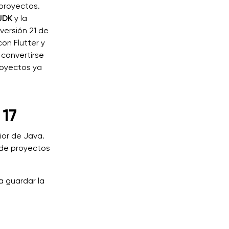
 proyectos.
JDK
y la
 versión 21 de
on Flutter y
 convertirse
royectos ya
 17
rior de Java.
 de proyectos
a guardar la