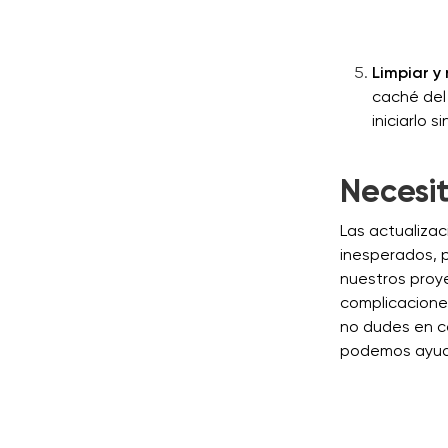
Limpiar y 
caché del 
iniciarlo s
Necesi
Las actualiza
inesperados, p
nuestros proy
complicacione
no dudes en c
podemos ayuda