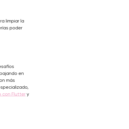
a limpiar la
erías poder
esafíos
abajando en
con más
specializado,
 con Flutter
y