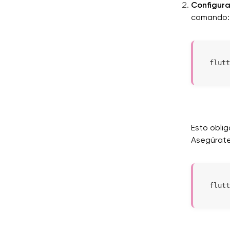
Configurar
comando:
flutt
Esto obliga
Asegúrate 
flutt