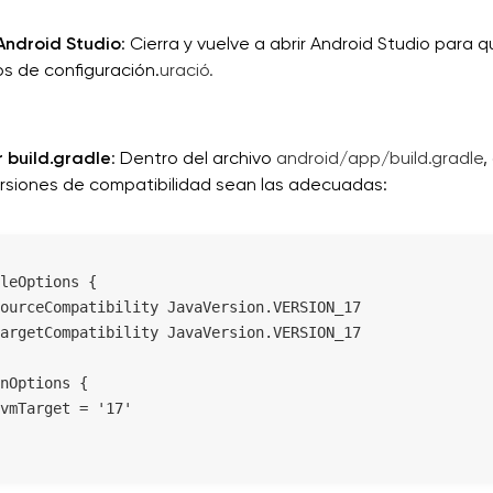
 Android Studio
: Cierra y vuelve a abrir Android Studio para 
s de configuración.
uració.
r build.gradle
: Dentro del archivo
android/app/build.gradle
,
ersiones de compatibilidad sean las adecuadas:
leOptions {

ourceCompatibility JavaVersion.VERSION_17

argetCompatibility JavaVersion.VERSION_17

nOptions {

vmTarget = '17'
