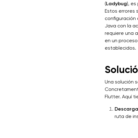
(
Ladybug
), e
Estos errores 
configuración d
Java con la ac
requiere una a
en un proceso
establecidos.
Soluci
Una solución se
Concretamente
Flutter. Aquí t
Descargar
ruta de in