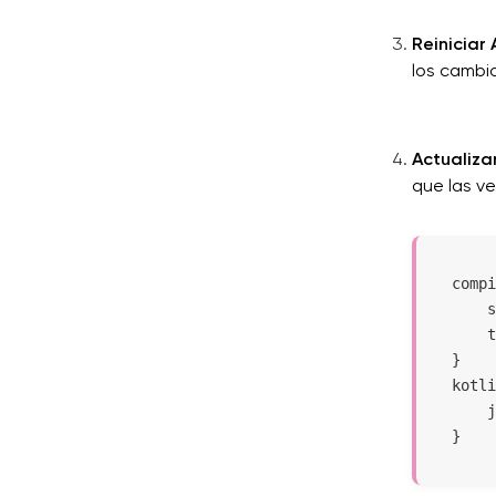
Reiniciar
los cambio
Actualiza
que las v
compi
    s
    t
}

kotli
    j
}