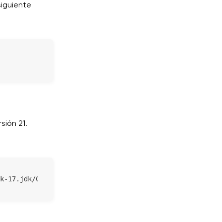
siguiente
sión 21.
k-17.jdk/Contents/Home