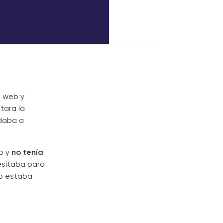
n web y
tara la
udaba a
b y
no tenía
esitaba para
no estaba