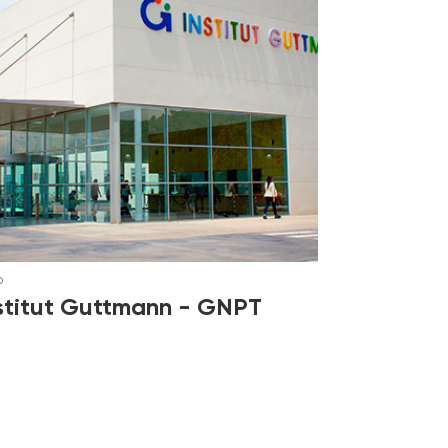
b
stitut Guttmann - GNPT