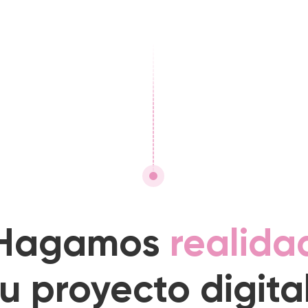
Hagamos
realida
tu proyecto digital