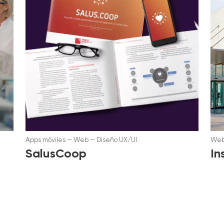
Apps móviles
—
Web
—
Diseño UX/UI
We
SalusCoop
In