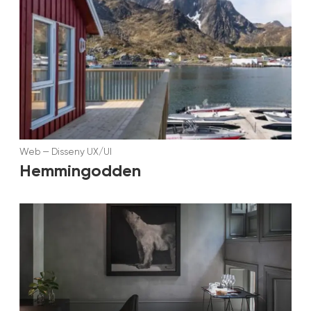
Web
—
Disseny UX/UI
Hemmingodden