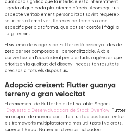
qual cosa significa que la interfície està inherentment
lligada al que cada plataforma ofereix. Aconseguir un
aspecte veritablement personalitzat sovint requereix
solucions alternatives, llibreries de tercers o codi
específic per plataforma, que pot ser costós i fràgil a
llarg termini.
El sistema de widgets de Flutter està dissenyat des de
zero per ser composable i personalitzable. Això el
converteix en l'opció ideal per a estudis i agències que
prioritzen la qualitat del disseny i necessiten resultats
precisos a tots els dispositius.
Adopció creixent: Flutter guanya
terreny a gran velocitat
El creixement de Flutter ha estat notable. Segons
l'
Enquesta a Desenvolupadors de Stack Overflow
, Flutter
ha ocupat de manera consistent un lloc destacat entre
els frameworks multiplataforma més utilitzats i valorats,
superant React Native en diversos indicadors.