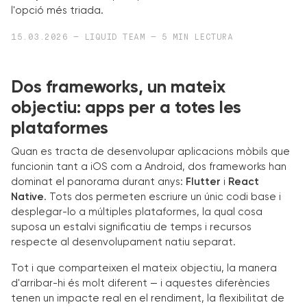
l'opció més triada.
15.03.2026 — LIQUID TEAM — 5 MIN LECTURA
Dos frameworks, un mateix
objectiu: apps per a totes les
plataformes
Quan es tracta de desenvolupar aplicacions mòbils que
funcionin tant a iOS com a Android, dos frameworks han
dominat el panorama durant anys:
Flutter
i
React
Native
. Tots dos permeten escriure un únic codi base i
desplegar-lo a múltiples plataformes, la qual cosa
suposa un estalvi significatiu de temps i recursos
respecte al desenvolupament natiu separat.
Tot i que comparteixen el mateix objectiu, la manera
d'arribar-hi és molt diferent — i aquestes diferències
tenen un impacte real en el rendiment, la flexibilitat de