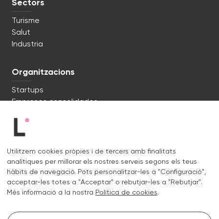
Sectors
Turisme
Salut
Industria
Organitzacions
Startups
Empreses consolidades
Estem preparats. Parlem?
Utilitzem cookies pròpies i de tercers amb finalitats
c/ Lluís Muntadas 8, 08035 Barcelona
analítiques per millorar els nostres serveis segons els teus
+34 722 670 621
hàbits de navegació. Pots personalitzar-les a "Configuració",
hello@liquid.cat
acceptar-les totes a "Acceptar" o rebutjar-les a "Rebutjar".
Més informació a la nostra
Política de cookies
.
Contacte