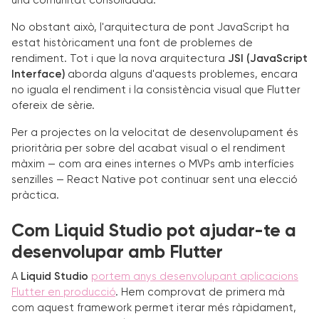
una comunitat consolidada.
No obstant això, l'arquitectura de pont JavaScript ha
estat històricament una font de problemes de
rendiment. Tot i que la nova arquitectura
JSI (JavaScript
Interface)
aborda alguns d'aquests problemes, encara
no iguala el rendiment i la consistència visual que Flutter
ofereix de sèrie.
Per a projectes on la velocitat de desenvolupament és
prioritària per sobre del acabat visual o el rendiment
màxim — com ara eines internes o MVPs amb interfícies
senzilles — React Native pot continuar sent una elecció
pràctica.
Com Liquid Studio pot ajudar-te a
desenvolupar amb Flutter
A
Liquid Studio
portem anys desenvolupant aplicacions
Flutter en producció
. Hem comprovat de primera mà
com aquest framework permet iterar més ràpidament,