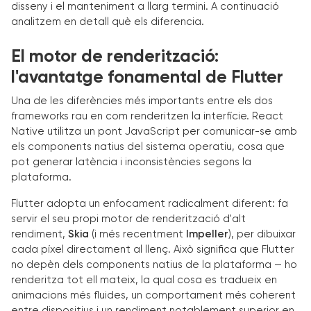
disseny i el manteniment a llarg termini. A continuació
analitzem en detall què els diferencia.
El motor de renderització:
l'avantatge fonamental de Flutter
Una de les diferències més importants entre els dos
frameworks rau en com renderitzen la interfície. React
Native utilitza un pont JavaScript per comunicar-se amb
els components natius del sistema operatiu, cosa que
pot generar latència i inconsistències segons la
plataforma.
Flutter adopta un enfocament radicalment diferent: fa
servir el seu propi motor de renderització d'alt
rendiment,
Skia
(i més recentment
Impeller
), per dibuixar
cada píxel directament al llenç. Això significa que Flutter
no depèn dels components natius de la plataforma — ho
renderitza tot ell mateix, la qual cosa es tradueix en
animacions més fluides, un comportament més coherent
entre dispositius i un rendiment notablement superior en