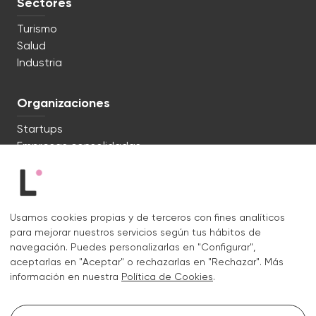
Sectores
Turismo
Salud
Industria
Organizaciones
Startups
Empresas consolidadas
Estamos listos. ¿Hablamos?
Usamos cookies propias y de terceros con fines analíticos
c/ Lluís Muntadas 8, 08035 Barcelona
para mejorar nuestros servicios según tus hábitos de
+34 722 670 621
navegación. Puedes personalizarlas en "Configurar",
hello@liquid.cat
aceptarlas en "Aceptar" o rechazarlas en "Rechazar". Más
información en nuestra
Política de Cookies
.
Contacto