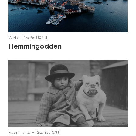
Web
—
Diseño UX/UI
Hemmingodden
Ecommerce
—
Diseño UX/UI