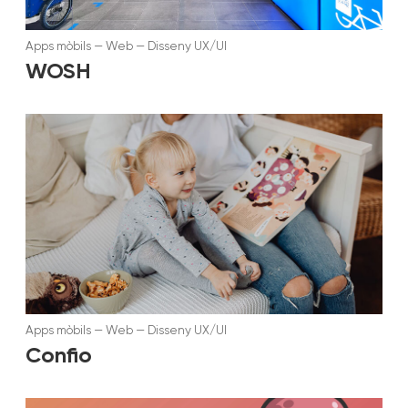
Apps mòbils
—
Web
—
Disseny UX/UI
WOSH
Apps mòbils
—
Web
—
Disseny UX/UI
Confio