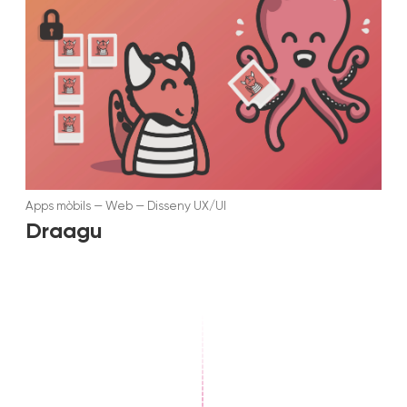
Apps mòbils
—
Web
—
Disseny UX/UI
Draagu