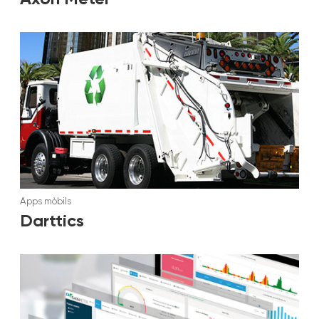
Apps mòbils
Darttics