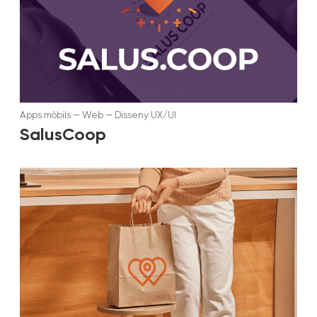
Apps mòbils
—
Web
—
Disseny UX/UI
SalusCoop