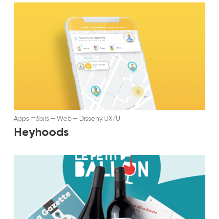
Apps mòbils
—
Web
—
Disseny UX/UI
Heyhoods