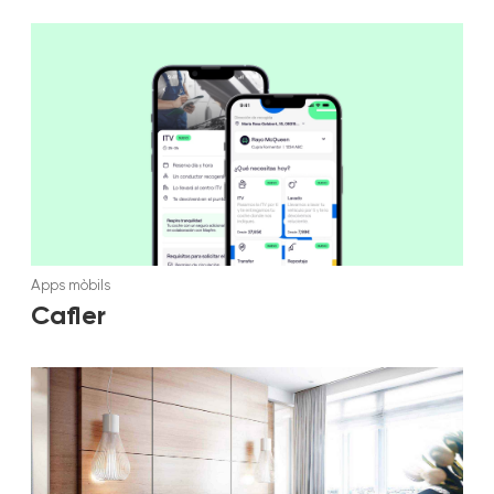
Apps mòbils
Cafler