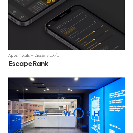
Apps mòbils
—
Disseny UX/UI
EscapeRank