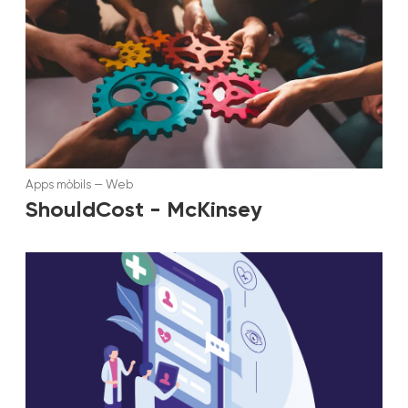
Apps mòbils
—
Web
ShouldCost - McKinsey