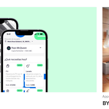
Apps
B