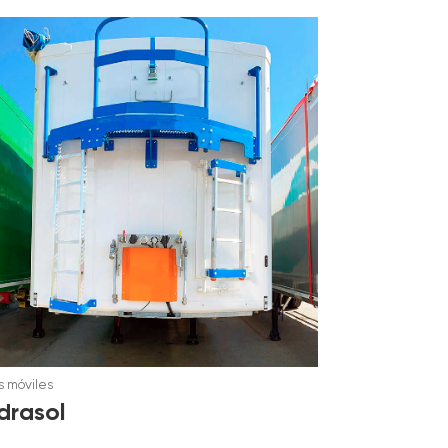
 móviles
drasol