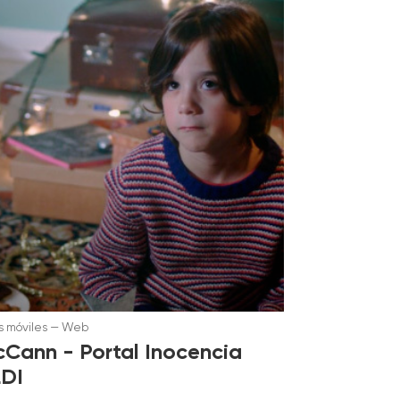
 móviles
—
Web
Cann - Portal Inocencia
DI