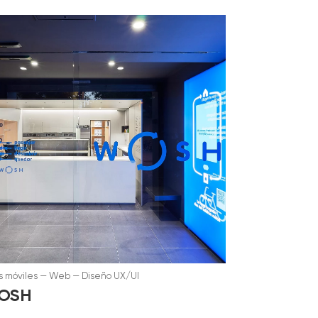
 móviles
—
Web
—
Diseño UX/UI
OSH