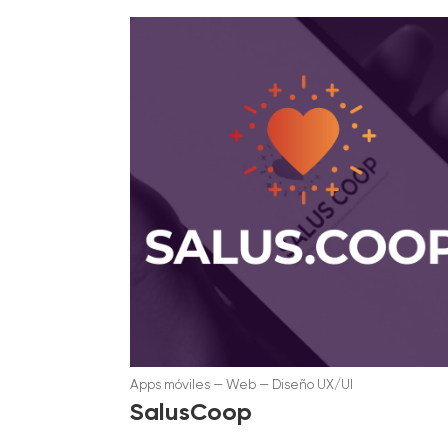
Apps móviles
—
Web
—
Diseño UX/UI
SalusCoop