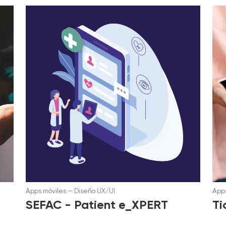
Apps móviles
—
Diseño UX/UI
Apps
SEFAC - Patient e_XPERT
Ti