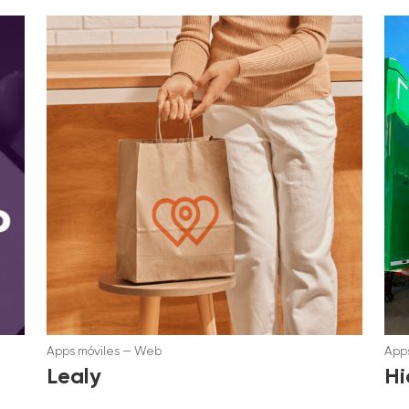
Apps móviles
—
Web
Apps
Lealy
Hi