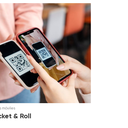
 móviles
cket & Roll