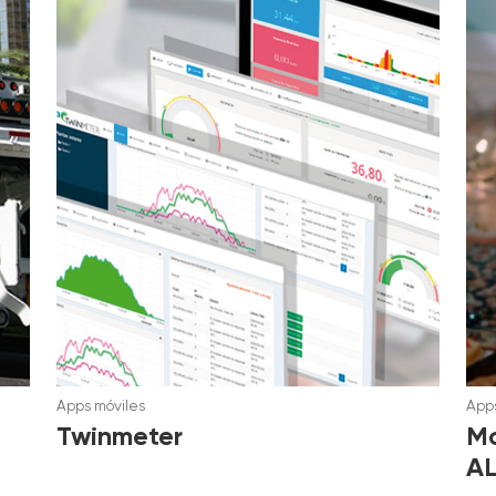
Apps móviles
Apps
Twinmeter
Mc
AL