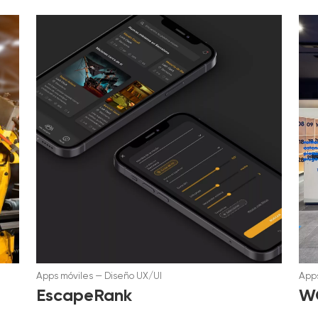
Apps móviles
—
Diseño UX/UI
Apps
EscapeRank
W